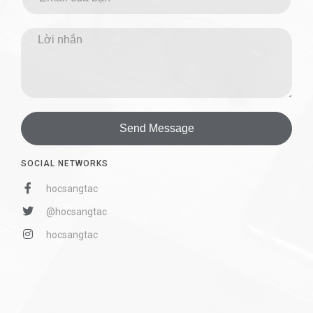
Send Message
SOCIAL NETWORKS
hocsangtac
@hocsangtac
hocsangtac